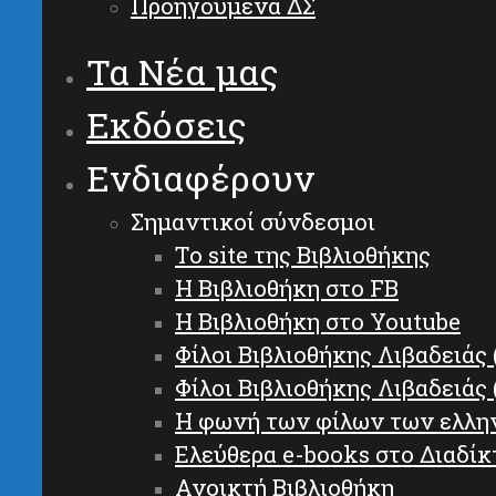
Προηγούμενα ΔΣ
Τα Νέα μας
Εκδόσεις
Ενδιαφέρουν
Σημαντικοί σύνδεσμοι
Το site της Βιβλιοθήκης
Η Βιβλιοθήκη στο FB
Η Βιβλιοθήκη στο Youtube
Φίλοι Βιβλιοθήκης Λιβαδειάς 
Φίλοι Βιβλιοθήκης Λιβαδειάς 
Η φωνή των φίλων των ελλη
Ελεύθερα e-books στο Διαδίκ
Ανοικτή Βιβλιοθήκη