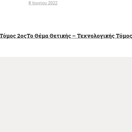
8 Ιουνίου 2022
Τόμος 2ος
Το Θέμα Θετικής – Τεχνολογικής Τόμος