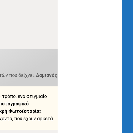
τών που δείχνει.
Δαμιανός
 τρόπο, ένα στιγμιαίο
ωτογραφικό
κρή Φωτοϊστορία
».
χοντα, που έχουν αρκετά