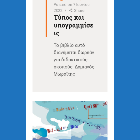
Posted on
7 Ιουνίου
2022
Share
Τύπος και
υπογραμμίσε
ις
Το βιβλίο αυτό
διανέμεται δωρεάν
για διδακτικούς
σκοπούς. Δαμιανός
Μωραΐτης