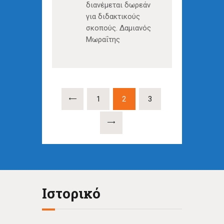
διανέμεται δωρεάν
για διδακτικούς
σκοπούς. Δαμιανός
Μωραΐτης
Σελιδοποίηση
<
PAGE
1
PAGE
2
PAGE
3
άρθρων
>
Ιστορικό