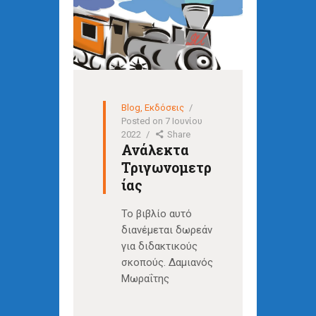
Blog
,
Εκδόσεις
Posted on
7 Ιουνίου
2022
Share
Ανάλεκτα
Τριγωνομετρ
ίας
Το βιβλίο αυτό
διανέμεται δωρεάν
για διδακτικούς
σκοπούς. Δαμιανός
Μωραΐτης