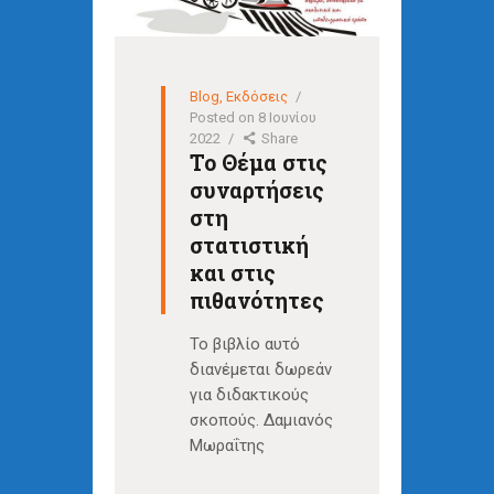
Blog
,
Εκδόσεις
Posted on
8 Ιουνίου
2022
Share
Το Θέμα στις
συναρτήσεις
στη
στατιστική
και στις
πιθανότητες
Το βιβλίο αυτό
διανέμεται δωρεάν
για διδακτικούς
σκοπούς. Δαμιανός
Μωραΐτης