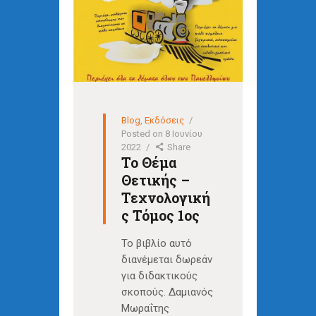
Blog
,
Εκδόσεις
Posted on
8 Ιουνίου
2022
Share
Το Θέμα
Θετικής –
Τεχνολογική
ς Τόμος 1ος
Το βιβλίο αυτό
διανέμεται δωρεάν
για διδακτικούς
σκοπούς. Δαμιανός
Μωραΐτης