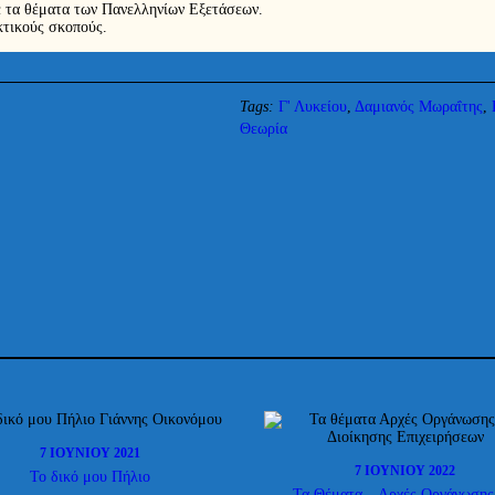
ε τα θέματα των Πανελληνίων Εξετάσεων.
κτικούς σκοπούς.
Tags:
Γ' Λυκείου
,
Δαμιανός Μωραΐτης
,
Θεωρία
7 ΙΟΥΝΊΟΥ 2021
7 ΙΟΥΝΊΟΥ 2022
Το δικό μου Πήλιο
Τα Θέματα – Αρχές Οργάνωσης