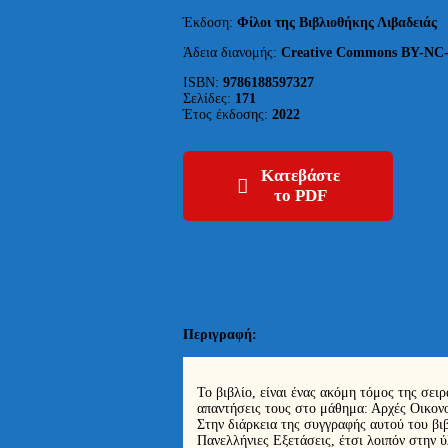
Έκδοση:
Φίλοι της Βιβλιοθήκης Λιβαδειάς
Άδεια διανομής:
Creative Commons BY-NC
ISBN:
9786188597327
Σελίδες:
171
Έτος έκδοσης:
2022
Κατεβάστε
το PDF
Περιγραφή:
Το βιβλίο, είναι ένας ακόμη τόμος της σει
απαντήσεις τους στο μάθημα: Αρχές Οικον
Στην διάρκεια της συγγραφής αυτού του βιβ
Πανελλήνιες Εξετάσεις, έτσι λοιπόν στην 