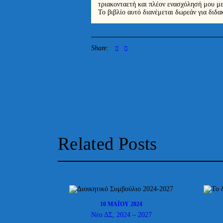
τριακονταετή και πλέον ενασχόλησή μου μ
Το βιβλίο αυτό διανέμεται δωρεάν για διδα
Share:
Related Posts
10 ΜΑΪ́ΟΥ 2024
Νέο ΔΣ, 2024 – 2027