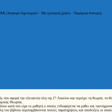
-SA
(Αναφορά δημιουργού – Μη εμπορική χρήση – Παρόμοια διανομή)
ράς που αφορά την εξεταστέα ύλη της Γ! Λυκείου και περιέχει τη θεωρία, τα 
ομικής Θεωρίας.
λίου κατά νου είχα το μαθητή ο οποίος ενδιαφέρεται να μάθει και ταυτόχρονα 
ύλη του βιβλίου περιλαμβάνονται πολλές παρατηρήσεις και υποδείξεις οι οπο