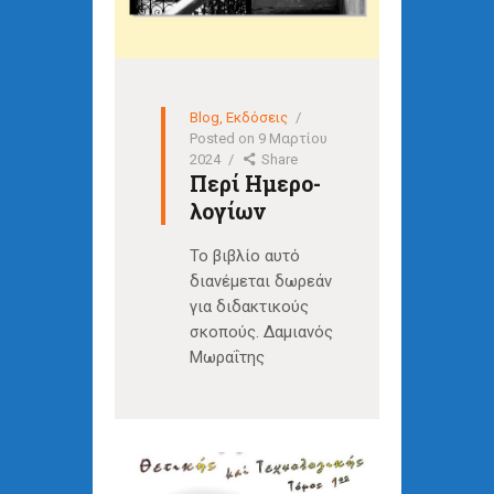
Blog
,
Εκδόσεις
Posted on
9 Μαρτίου
2024
Share
Περί Ημερο-
λογίων
Το βιβλίο αυτό
διανέμεται δωρεάν
για διδακτικούς
σκοπούς. Δαμιανός
Μωραΐτης