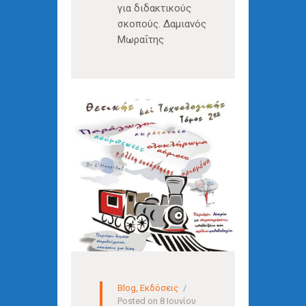
για διδακτικούς
σκοπούς. Δαμιανός
Μωραΐτης
Blog
,
Εκδόσεις
Posted on
8 Ιουνίου