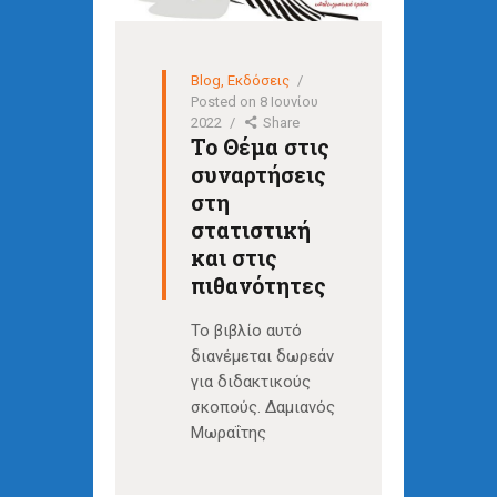
Blog
,
Εκδόσεις
Posted on
8 Ιουνίου
2022
Share
Το Θέμα στις
συναρτήσεις
στη
στατιστική
και στις
πιθανότητες
Το βιβλίο αυτό
διανέμεται δωρεάν
για διδακτικούς
σκοπούς. Δαμιανός
Μωραΐτης