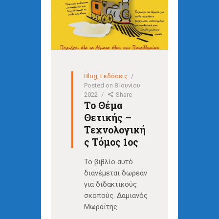
Blog
,
Εκδόσεις
Posted on
8 Ιουνίου
2022
Share
Το Θέμα
Θετικής –
Τεχνολογική
ς Τόμος 1ος
Το βιβλίο αυτό
διανέμεται δωρεάν
για διδακτικούς
σκοπούς. Δαμιανός
Μωραΐτης